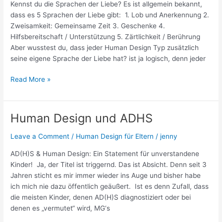
Kennst du die Sprachen der Liebe? Es ist allgemein bekannt,
Design
dass es 5 Sprachen der Liebe gibt: 1. Lob und Anerkennung 2.
Zweisamkeit: Gemeinsame Zeit 3. Geschenke 4.
Hilfsbereitschaft / Unterstützung 5. Zärtlichkeit / Berührung
Aber wusstest du, dass jeder Human Design Typ zusätzlich
seine eigene Sprache der Liebe hat? ist ja logisch, denn jeder
Read More »
Human Design und ADHS
Human
Design
Leave a Comment
/
Human Design für Eltern
/
jenny
und
ADHS
AD(H)S & Human Design: Ein Statement für unverstandene
Kinder! Ja, der Titel ist triggernd. Das ist Absicht. Denn seit 3
Jahren sticht es mir immer wieder ins Auge und bisher habe
ich mich nie dazu öffentlich geäußert. Ist es denn Zufall, dass
die meisten Kinder, denen AD(H)S diagnostiziert oder bei
denen es „vermutet“ wird, MG‘s