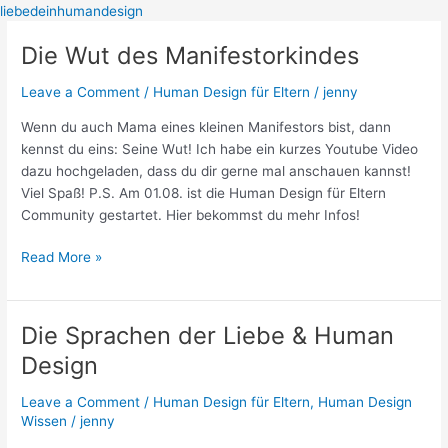
Skip
liebedeinhumandesign
to
Die Wut des Manifestorkindes
Die
Home
content
Wut
Human Design Blog
Leave a Comment
/
Human Design für Eltern
/
jenny
des
Human Design Videos
Manifestorkindes
Alle Produkte
Wenn du auch Mama eines kleinen Manifestors bist, dann
Über mich
kennst du eins: Seine Wut! Ich habe ein kurzes Youtube Video
Kontakt
dazu hochgeladen, dass du dir gerne mal anschauen kannst!
Viel Spaß! P.S. Am 01.08. ist die Human Design für Eltern
Community gestartet. Hier bekommst du mehr Infos!
Read More »
Die Sprachen der Liebe & Human
Die
Sprachen
Design
der
Liebe
Leave a Comment
/
Human Design für Eltern
,
Human Design
&
Wissen
/
jenny
Human