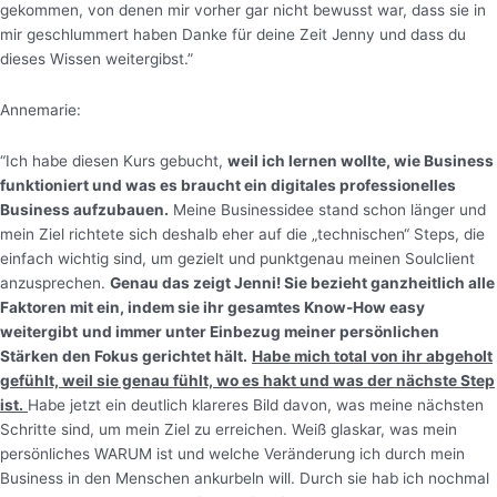
gekommen, von denen mir vorher gar nicht bewusst war, dass sie in
mir geschlummert haben Danke für deine Zeit Jenny und dass du
dieses Wissen weitergibst.”
Annemarie:
“Ich habe diesen Kurs gebucht,
weil ich lernen wollte, wie Business
funktioniert und was es braucht ein digitales professionelles
Business aufzubauen.
Meine Businessidee stand schon länger und
mein Ziel richtete sich deshalb eher auf die „technischen“ Steps, die
einfach wichtig sind, um gezielt und punktgenau meinen Soulclient
anzusprechen.
Genau das zeigt Jenni! Sie bezieht ganzheitlich alle
Faktoren mit ein, indem sie ihr gesamtes Know-How easy
weitergibt
und immer unter Einbezug meiner persönlichen
Stärken den Fokus gerichtet hält.
Habe mich total von ihr abgeholt
gefühlt, weil sie genau fühlt, wo es hakt und was der nächste Step
ist.
Habe jetzt ein deutlich klareres Bild davon, was meine nächsten
Schritte sind, um mein Ziel zu erreichen. Weiß glaskar, was mein
persönliches WARUM ist und welche Veränderung ich durch mein
Business in den Menschen ankurbeln will. Durch sie hab ich nochmal