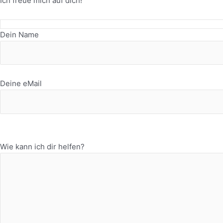
Ich freue mich auf dich!
Dein Name
Please
leave
Deine eMail
this
field
empty.
Please
leave
Wie kann ich dir helfen?
this
field
empty.