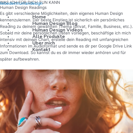
WAS ICH FÜR DICH TUN KANN
Skip
liebedeinhumandesign
Human Design Readings
to
Es gibt verschiedene Möglichkeiten, dein eigenes Human Design
Home
content
kennenzulernen. Der beste Einstieg ist sicherlich ein persönliches
Human Design Blog
Reading zu deinem gewählten Thema (privat, Familie, Business, etc.).
Human Design Videos
Sobald mir deine persönlichen Daten vorliegen, beschäftige ich mich
Alle Produkte
intensiv mit deinem Chart, erstelle dein Reading mit umfangreichen
Über mich
Informationen im Audioformat und sende es dir per Google Drive Link
Kontakt
zum Download. So kannst du es dir immer wieder anhören und für
später aufbewahren.