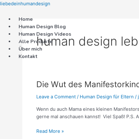
Skip
liebedeinhumandesign
to
content
Home
Human Design Blog
Human Design Videos
human design le
Alle Produkte
Über mich
Kontakt
Die
Die Wut des Manifestorkin
Wut
Leave a Comment
/
Human Design für Eltern
/
des
Manifestorkindes
Wenn du auch Mama eines kleinen Manifestors 
gerne mal anschauen kannst! Viel Spaß! P.S. 
Read More »