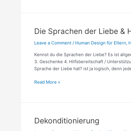
Die
Die Sprachen der Liebe &
Sprachen
Leave a Comment
/
Human Design für Eltern
,
H
der
Liebe
Kennst du die Sprachen der Liebe? Es ist all
&
3. Geschenke 4. Hilfsbereitschaft / Unterstüt
Human
Sprache der Liebe hat? ist ja logisch, denn jed
Design
Read More »
Dekonditionierung
Dekonditionierung