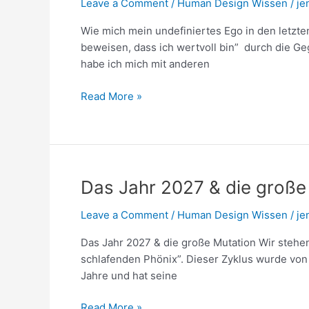
Leave a Comment
/
Human Design Wissen
/
je
Wie mich mein undefiniertes Ego in den letzte
beweisen, dass ich wertvoll bin” durch die Ge
habe ich mich mit anderen
Read More »
Das
Das Jahr 2027 & die große
Jahr
Leave a Comment
/
Human Design Wissen
/
je
2027
&
Das Jahr 2027 & die große Mutation Wir stehe
die
schlafenden Phönix”. Dieser Zyklus wurde von 
große
Jahre und hat seine
Mutation
Read More »