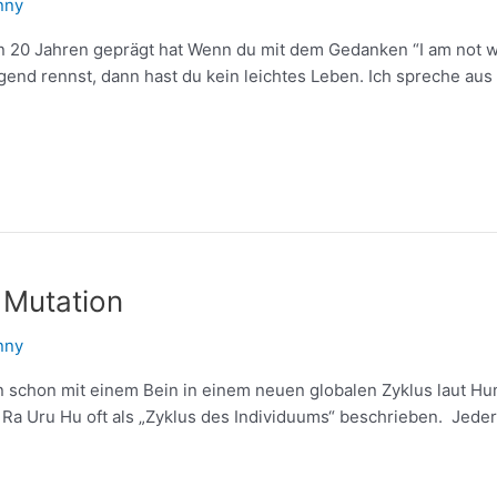
nny
n 20 Jahren geprägt hat Wenn du mit dem Gedanken “I am not wor
gend rennst, dann hast du kein leichtes Leben. Ich spreche au
 Mutation
nny
n schon mit einem Bein in einem neuen globalen Zyklus laut H
Ra Uru Hu oft als „Zyklus des Individuums“ beschrieben. Jeder