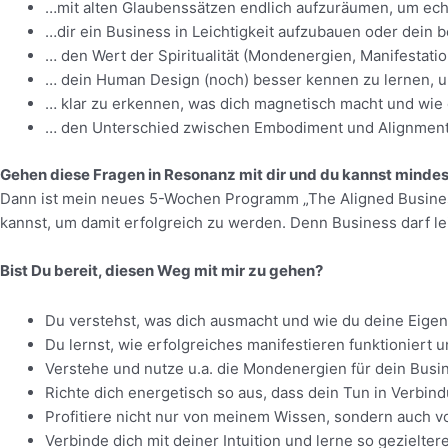
…mit alten Glaubenssätzen endlich aufzuräumen, um ech
…dir ein Business in Leichtigkeit aufzubauen oder dei
… den Wert der Spiritualität (Mondenergien, Manifestati
… dein Human Design (noch) besser kennen zu lernen, um
… klar zu erkennen, was dich magnetisch macht und wie
… den Unterschied zwischen Embodiment und Alignment z
Gehen diese Fragen in Resonanz mit dir und du kannst minde
Dann ist mein neues 5-Wochen Programm „The Aligned Business Q
kannst, um damit erfolgreich zu werden. Denn Business darf l
Bist Du bereit, diesen Weg mit mir zu gehen?
Du verstehst, was dich ausmacht und wie du deine Eigen
Du lernst, wie erfolgreiches manifestieren funktionier
Verstehe und nutze u.a. die Mondenergien für dein Bus
Richte dich energetisch so aus, dass dein Tun in Verbi
Profitiere nicht nur von meinem Wissen, sondern auch v
Verbinde dich mit deiner Intuition und lerne so gezielt