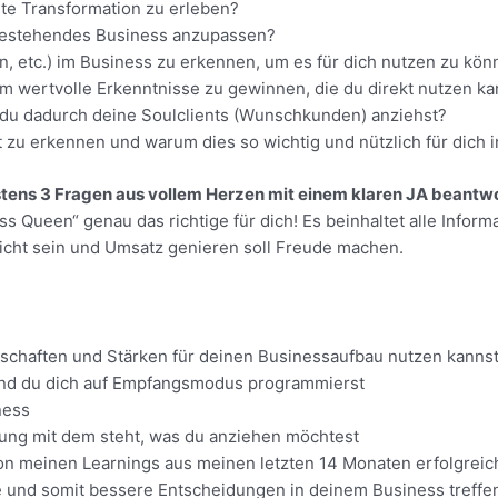
te Transformation zu erleben?
n bestehendes Business anzupassen?
on, etc.) im Business zu erkennen, um es für dich nutzen zu kö
 wertvolle Erkenntnisse zu gewinnen, die du direkt nutzen kan
 du dadurch deine Soulclients (Wunschkunden) anziehst?
u erkennen und warum dies so wichtig und nützlich für dich i
stens 3 Fragen aus vollem Herzen mit einem klaren JA beant
ueen“ genau das richtige für dich! Es beinhaltet alle Informa
eicht sein und Umsatz genieren soll Freude machen.
schaften und Stärken für deinen Businessaufbau nutzen kannst
t und du dich auf Empfangsmodus programmierst
iness
ndung mit dem steht, was du anziehen möchtest
on meinen Learnings aus meinen letzten 14 Monaten erfolgreic
ere und somit bessere Entscheidungen in deinem Business treffe